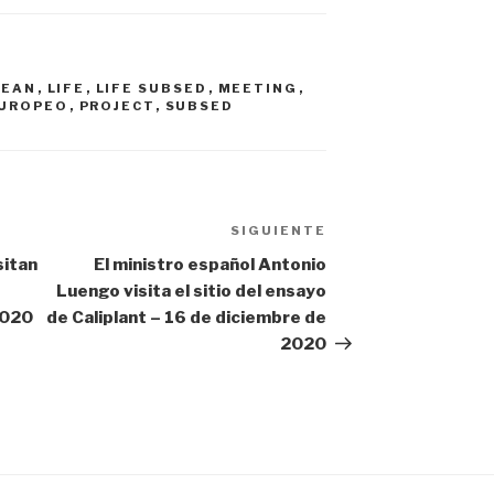
PEAN
,
LIFE
,
LIFE SUBSED
,
MEETING
,
UROPEO
,
PROJECT
,
SUBSED
SIGUIENTE
Siguiente
entrada
sitan
El ministro español Antonio
Luengo visita el sitio del ensayo
2020
de Caliplant – 16 de diciembre de
2020