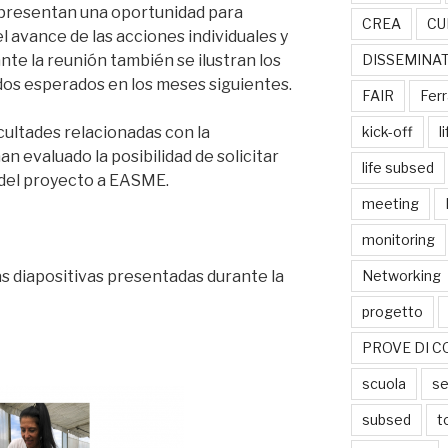
presentan una oportunidad para
CREA
CU
el avance de las acciones individuales y
nte la reunión también se ilustran los
DISSEMINA
dos esperados en los meses siguientes.
FAIR
Ferr
icultades relacionadas con la
kick-off
l
n evaluado la posibilidad de solicitar
life subsed
 del proyecto a EASME.
meeting
monitoring
s diapositivas presentadas durante la
Networking
progetto
PROVE DI C
scuola
se
subsed
t