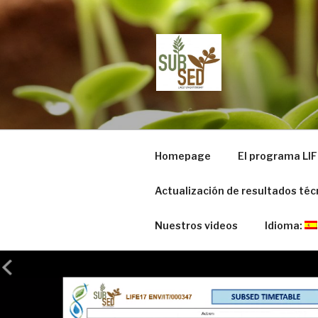
Ir
al
contenido
LIFE SUBS
Sustainable substrates for ag
Homepage
El programa LIF
Actualización de resultados téc
Nuestros videos
Idioma: