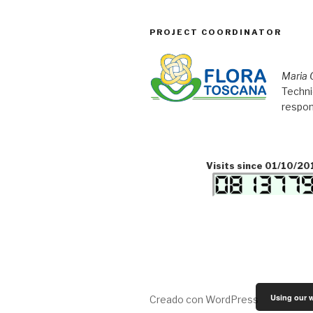
PROJECT COORDINATOR
Maria 
Techni
respon
Visits since 01/10/20
Using our w
Creado con WordPress