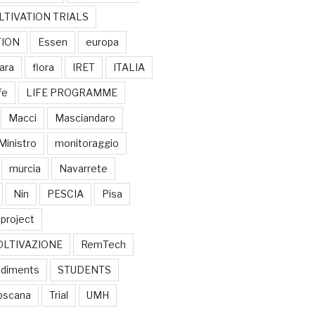
LTIVATION TRIALS
TION
Essen
europa
ara
flora
IRET
ITALIA
ife
LIFE PROGRAMME
Macci
Masciandaro
Ministro
monitoraggio
murcia
Navarrete
Nin
PESCIA
Pisa
project
OLTIVAZIONE
RemTech
diments
STUDENTS
oscana
Trial
UMH