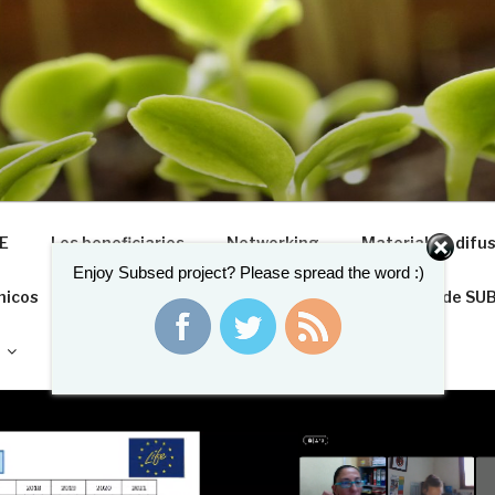
ED
riculture from dredged remediated marine sediments: from 
E
Los beneficiaries
Networking
Material de difu
Enjoy Subsed project? Please spread the word :)
nicos
Contacta con el coordinador
¡Las pautas de SU