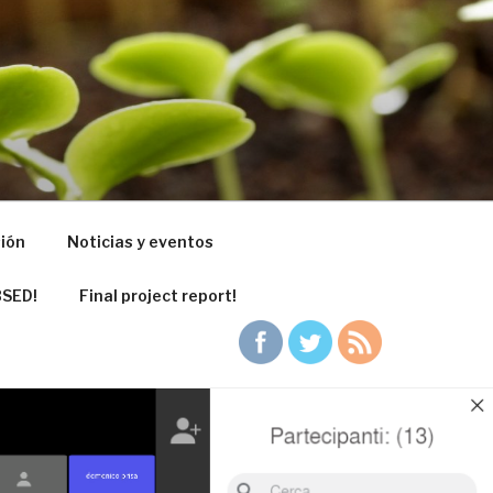
ports to pots
sión
Noticias y eventos
BSED!
Final project report!