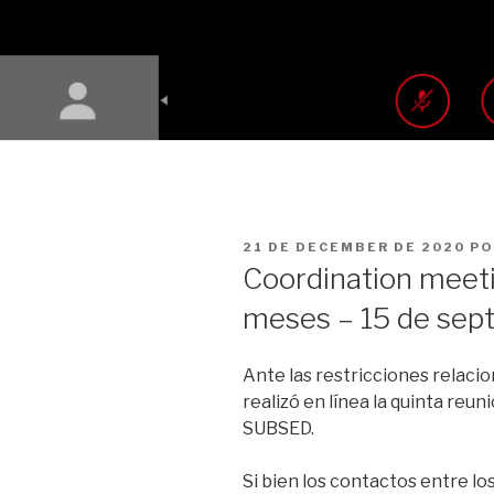
PUBLICADO
21 DE DECEMBER DE 2020
P
EN
Coordination meeti
meses – 15 de sep
Ante las restricciones relaci
realizó en línea la quinta reu
SUBSED.
Si bien los contactos entre los