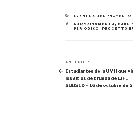
CATEGORÍAS
EVENTOS DEL PROYECTO
ETIQUETAS
COORDINAMENTO
,
EURO
PERIODICO
,
PROGETTO E
Navegación
ANTERIOR
Entrada
de
anterior:
Estudiantes de la UMH que vi
los sitios de prueba de LIFE
entradas
SUBSED – 16 de octubre de 