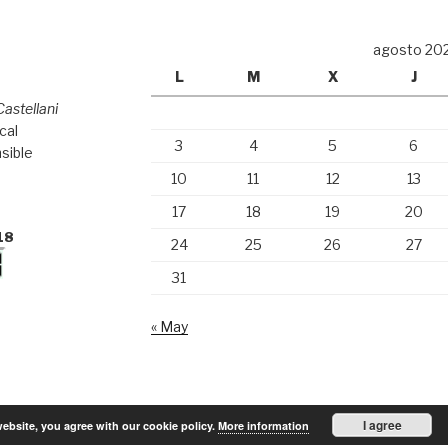
agosto 20
L
M
X
J
Castellani
cal
3
4
5
6
sible
10
11
12
13
17
18
19
20
18
24
25
26
27
31
« May
I agree
ebsite, you agree with our cookie policy.
More information