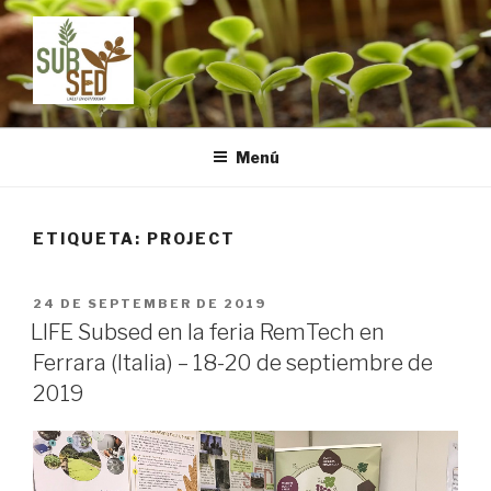
Ir
al
contenido
LIFE SUBSED
Sustainable substrates for agriculture from dredged remediated
marine sediments: from ports to pots
Menú
ETIQUETA:
PROJECT
PUBLICADO
24 DE SEPTEMBER DE 2019
EN
LIFE Subsed en la feria RemTech en
Ferrara (Italia) – 18-20 de septiembre de
2019