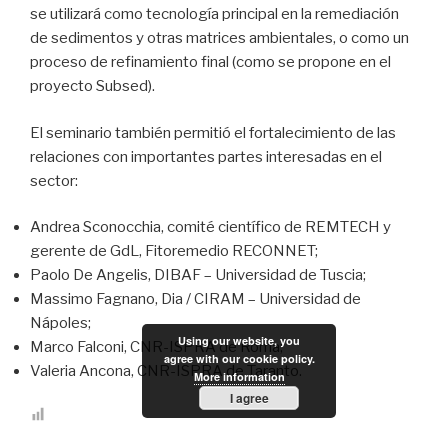
se utilizará como tecnología principal en la remediación
de sedimentos y otras matrices ambientales, o como un
proceso de refinamiento final (como se propone en el
proyecto Subsed).
El seminario también permitió el fortalecimiento de las
relaciones con importantes partes interesadas en el
sector:
Andrea Sconocchia, comité científico de REMTECH y
gerente de GdL, Fitoremedio RECONNET;
Paolo De Angelis, DIBAF – Universidad de Tuscia;
Massimo Fagnano, Dia / CIRAM – Universidad de
Nápoles;
Using our website, you
Marco Falconi, CNR-ISPRA de Roma;
agree with our cookie policy.
Valeria Ancona, CNR-ISPRA de Taranto.
More information
I agree