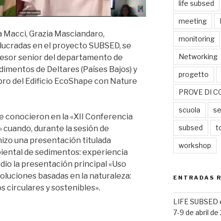
life subsed
meeting
na Macci, Grazia Masciandaro,
monitoring
lucradas en el proyecto SUBSED, se
Networking
sesor senior del departamento de
imentos de Deltares (Países Bajos) y
progetto
ro del Edificio EcoShape con Nature
PROVE DI C
scuola
se
se conocieron en la «XII Conferencia
subsed
t
» cuando, durante la sesión de
hizo una presentación titulada
workshop
iental de sedimentos: experiencia
 dio la presentación principal «Uso
oluciones basadas en la naturaleza:
ENTRADAS 
 circulares y sostenibles».
LIFE SUBSED en
7-9 de abril de