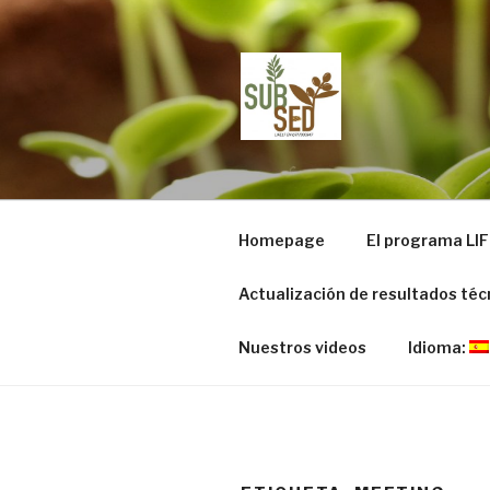
Ir
al
contenido
LIFE SUBS
Sustainable substrates for ag
Homepage
El programa LIF
Actualización de resultados téc
Nuestros videos
Idioma: