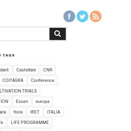
Buscar
D TAGS
plant
Castellani
CNR
COITAGRA
Conference
LTIVATION TRIALS
TION
Essen
europa
ara
flora
IRET
ITALIA
ife
LIFE PROGRAMME