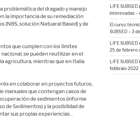
LIFE SUBSED p
la problemática del dragado y manejo
interesadas –
n la importancia de su remediación
s (NBS, solución Natuaral Based) y de
El curso técnic
SUBSED – 3 de
LIFE SUBSED en
entos que cumplen con los límites
25 de febrero
 nacional, se pueden reutilizar en el
 agricultura, mientras que en Italia
LIFE SUBSED in
febbraio 2022
rés en colaborar en proyectos futuros,
n de manuales que contengan casos de
recuperación de sedimentos (informe
o de Sedimentos) y la posibilidad de
ntar sus propias experiencias. .