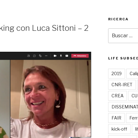
RICERCA
ing con Luca Sittoni – 2
Buscar
por:
LIFE SUBSE
2019
Cali
CNR-IRET
CREA
CU
DISSEMINA
FAIR
Ferr
kick-off
l