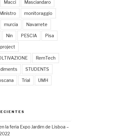
Macci
Masciandaro
Ministro
monitoraggio
murcia
Navarrete
Nin
PESCIA
Pisa
project
OLTIVAZIONE
RemTech
diments
STUDENTS
oscana
Trial
UMH
RECIENTES
 la feria Expo Jardim de Lisboa –
 2022