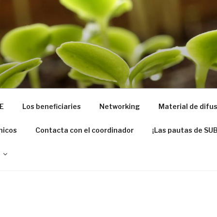
ED
riculture from dredged remediated marine sediments: from 
E
Los beneficiaries
Networking
Material de difu
nicos
Contacta con el coordinador
¡Las pautas de SU