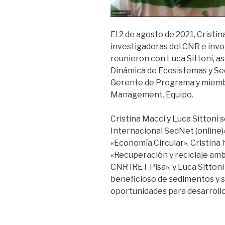
El 2 de agosto de 2021, Cristi
investigadoras del CNR e invo
reunieron con Luca Sittoni, a
Dinámica de Ecosistemas y Sed
Gerente de Programa y miemb
Management. Equipo.
Cristina Macci y Luca Sittoni 
Internacional SedNet (online)
«Economía Circular», Cristina 
«Recuperación y reciclaje amb
CNR IRET Pisa», y Luca Sittoni
beneficioso de sedimentos y s
oportunidades para desarrollos