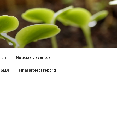
ports to pots
sión
Noticias y eventos
BSED!
Final project report!