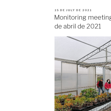
PUBLICADO
15 DE JULY DE 2021
EN
Monitoring meeting
de abril de 2021